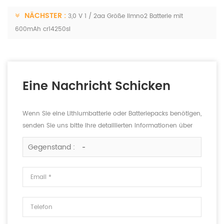
NÄCHSTER :
3,0 V 1 / 2aa Größe limno2 Batterie mit
600mAh cr14250sl
Eine Nachricht Schicken
Wenn Sie eine Lithiumbatterie oder Batteriepacks benötigen,
senden Sie uns bitte Ihre detaillierten Informationen über
die Spannung, die Kapazität und die Größe.
Gegenstand :
-