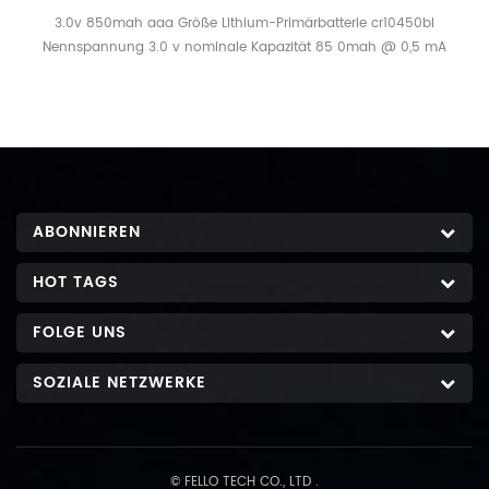
3.0v 850mah aaa Größe Lithium-Primärbatterie cr10450bl
Nennspannung 3.0 v nominale Kapazität 85 0mah @ 0,5 mA
Entladestrom bis 2,0 V Abschaltung, +25 O c
Standardentladestrom 0,5 ma Maximal empfohlener Strom bei
kontinuierlicher Entladung 1 0ma Maximal empfohlener Strom bei
Impulsentladung 1 00ma Betriebstemperaturbereich - 40 ℃ - +85
℃ Nenngewicht 10 .0 G
ABONNIEREN
HOT TAGS
FOLGE UNS
SOZIALE NETZWERKE
© FELLO TECH CO., LTD .