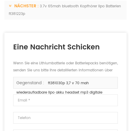
NÄCHSTER :
3.7v 65mah bluetooth Kopfhörer lipo Batterien
ft381223p
Eine Nachricht Schicken
Wenn Sie eine Lithiumbatterie oder Batteriepacks benötigen,
senden Sie uns bitte Ihre detaillierten Informationen über
die Spannung, die Kapazität und die Größe.
Gegenstand :
ft381030p 3,7 v 70 mah
wiederaufladbare lipo akku headset mp3 digitale
produkte