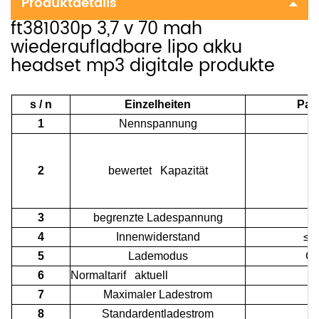
Produktdetails
ft381030p 3,7 v 70 mah
wiederaufladbare lipo akku
headset mp3 digitale produkte
s / n
Einzelheiten
Par
1
Nennspannung
2
bewertet Kapazität
7
3
begrenzte Ladespannung
4
4
Innenwiderstand
≤1
5
Lademodus
CC
6
Normaltarif aktuell
1
7
Maximaler Ladestrom
7
8
Standardentladestrom
1