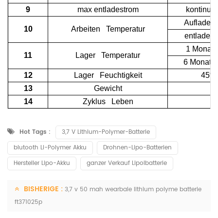
9
max entladestrom
kontinuie
Aufladen
10
Arbeiten Temperatur
entladen
1 Monat
11
Lager Temperatur
6 Monate
12
Lager Feuchtigkeit
45% 
13
Gewicht
ca
14
Zyklus Leben
3
Hot Tags :
3,7 V Lithium-Polymer-Batterie
blutooth Li-Polymer Akku
Drohnen-Lipo-Batterien
Hersteller Lipo-Akku
ganzer Verkauf Lipolbatterie
BISHERIGE :
3,7 v 50 mah wearbale lithium polyme batterie
ft371025p