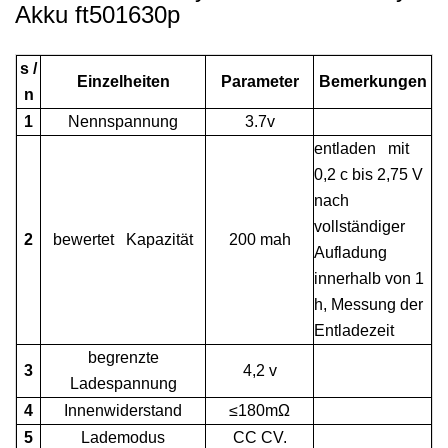
Akku ft501630p
s /
Einzelheiten
Parameter
Bemerkungen
n
1
Nennspannung
3.7v
entladen mit
0,2 c bis 2,75 V
nach
vollständiger
2
bewertet Kapazität
200 mah
Aufladung
innerhalb von 1
h, Messung der
Entladezeit
begrenzte
3
4,2 v
Ladespannung
4
Innenwiderstand
≤180mΩ
5
Lademodus
CC CV.