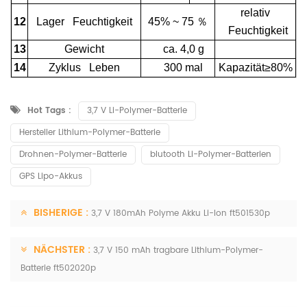
relativ
12
Lager Feuchtigkeit
45% ~ 75
％
Feuchtigkeit
13
Gewicht
ca. 4,0 g
14
Zyklus Leben
300 mal
Kapazität≥80%
Hot Tags :
3,7 V Li-Polymer-Batterie
Hersteller Lithium-Polymer-Batterie
Drohnen-Polymer-Batterie
blutooth Li-Polymer-Batterien
GPS Lipo-Akkus
BISHERIGE :
3,7 V 180mAh Polyme Akku Li-Ion ft501530p
NÄCHSTER :
3,7 V 150 mAh tragbare Lithium-Polymer-
Batterie ft502020p