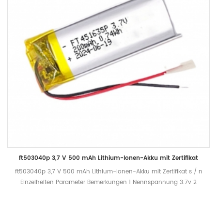
ft503040p 3,7 V 500 mAh Lithium-Ionen-Akku mit Zertifikat
ft503040p 3,7 V 500 mAh Lithium-Ionen-Akku mit Zertifikat s / n
Einzelheiten Parameter Bemerkungen 1 Nennspannung 3.7v 2
bewertet Kapazität 500 mah entladen mit 0,2 c bis 2,75 V nach
vollständiger Aufladung innerhalb von 1 h, Messung der
Entladezeit 3 begrenzte Ladespannung 4,2 v 4 Innenwiderstand