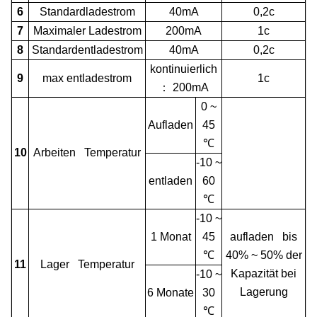
6
Standardladestrom
40mA
0,2c
7
Maximaler Ladestrom
200mA
1c
8
Standardentladestrom
40mA
0,2c
kontinuierlich
9
max entladestrom
1c
：
200mA
0 ~
Aufladen
45
℃
10
Arbeiten Temperatur
-10 ~
entladen
60
℃
-10 ~
1 Monat
45
aufladen bis
℃
40% ~ 50% der
11
Lager Temperatur
Kapazität bei
-10 ~
Lagerung
6 Monate
30
℃