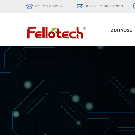
86 755 89351622
sales@fellotech.com
ZUHAUSE