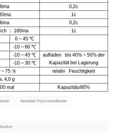
36ma
0,2c
80ma
1c
36ma
0,2c
lich
：
180ma
1c
0 ~ 45
℃
-10 ~ 60
℃
-10 ~ 45
℃
aufladen bis 40% ~ 50% der
Kapazität bei Lagerung
-10 ~ 30
℃
 ~ 75
％
relativ Feuchtigkeit
a. 4,0 g
00 mal
Kapazität≥80%
terien
Hersteller Polymerbatterien
fladbar