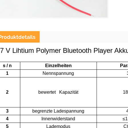
Produktdetails
,7 V Lihtium Polymer Bluetooth Player Akk
s / n
Einzelheiten
Par
1
Nennspannung
2
bewertet Kapazität
1
3
begrenzte Ladespannung
4
Innenwiderstand
≤
5
Lademodus
C