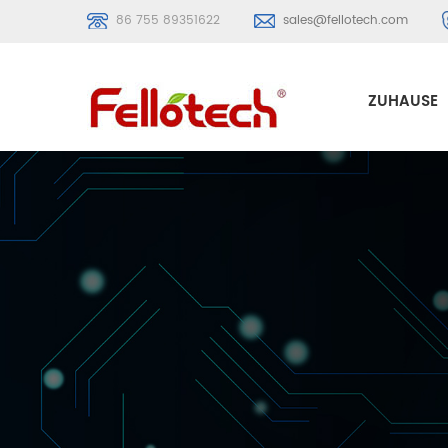
86 755 89351622
sales@fellotech.com
ZUHAUSE